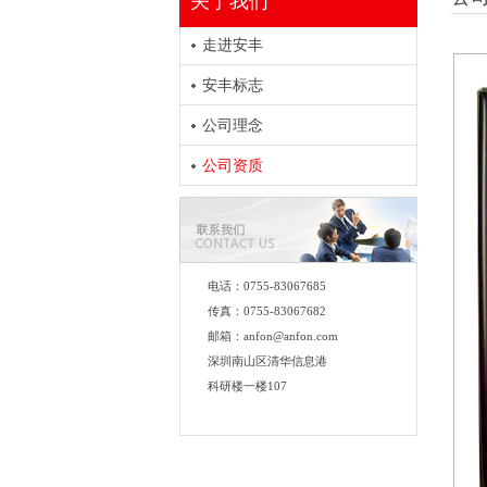
关于我们
走进安丰
安丰标志
公司理念
公司资质
电话：0755-83067685
传真：0755-83067682
邮箱：anfon@anfon.com
深圳南山区清华信息港
科研楼一楼107