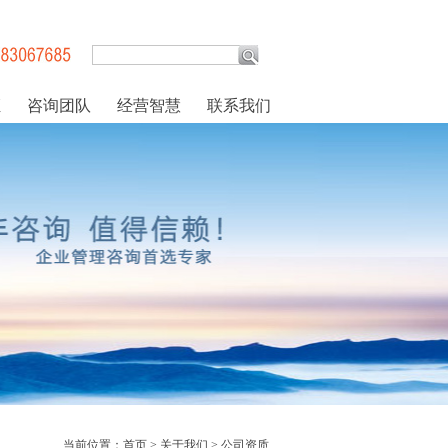
证
咨询团队
经营智慧
联系我们
当前位置：
首页
>
关于我们
>
公司资质